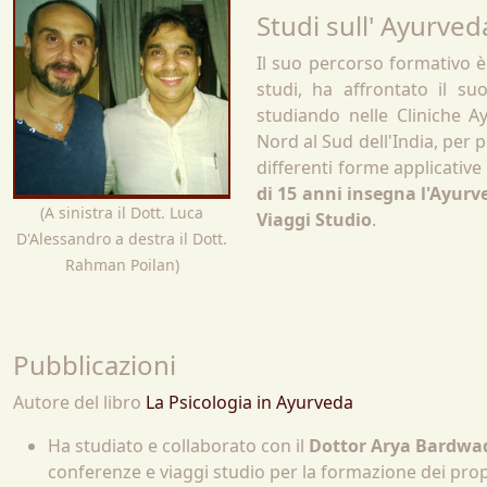
Studi sull' Ayurved
Il suo percorso formativo è 
studi, ha affrontato il s
studiando nelle Cliniche A
Nord al Sud dell'India, per 
differenti forme applicative
di 15 anni insegna l'Ayurve
(A sinistra il Dott. Luca
Viaggi Studio
.
D'Alessandro a destra il Dott.
Rahman Poilan)
Pubblicazioni
Autore del libro
La Psicologia in Ayurveda
Ha studiato e collaborato con il
Dottor Arya Bardwa
conferenze e viaggi studio per la formazione dei prop