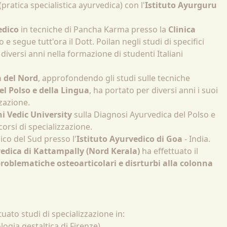
(pratica specialistica ayurvedica) con l'
Istituto Ayurguru
edico
in tecniche di Pancha Karma presso la
Clinica
 e segue tutt'ora il Dott. Poilan negli studi di specifici
diversi anni nella formazione di studenti Italiani
a del Nord
, approfondendo gli studi sulle tecniche
el Polso e della Lingua
, ha portato per diversi anni i suoi
zzazione.
i Vedic University
sulla Diagnosi Ayurvedica del Polso e
rsi di specializzazione.
ico del Sud presso l'
Istituto Ayurvedico di Goa
- India.
edica di Kattampally (Nord Kerala)
ha effettuato il
roblematiche osteoarticolari e disrturbi alla colonna
uato studi di specializzazione in:
logia gestaltica di Firenze).