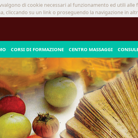
avvalgono di cookie necessari al funzionamento ed utili alle fin
cliccando su un link o proseguendo la navigazione in altra
AMO
CORSI DI FORMAZIONE
CENTRO MASSAGGI
CONSUL