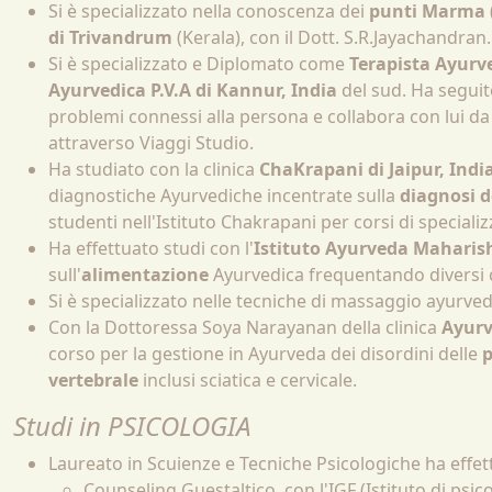
Si è specializzato nella conoscenza dei
punti Marma
di Trivandrum
(Kerala), con il Dott. S.R.Jayachandran.
Si è specializzato e Diplomato come
Terapista Ayurv
Ayurvedica P.V.A di Kannur, India
del sud. Ha seguito
problemi connessi alla persona e collabora con lui da 
attraverso Viaggi Studio.
Ha studiato con la clinica
ChaKrapani di Jaipur, Indi
diagnostiche Ayurvediche incentrate sulla
diagnosi d
studenti nell'Istituto Chakrapani per corsi di speciali
Ha effettuato studi con l'
Istituto Ayurveda Maharish
sull'
alimentazione
Ayurvedica frequentando diversi co
Si è specializzato nelle tecniche di massaggio ayurved
Con la Dottoressa Soya Narayanan della clinica
Ayurv
corso per la gestione in Ayurveda dei disordini delle
p
vertebrale
inclusi sciatica e cervicale.
Studi in PSICOLOGIA
Laureato in Scuienze e Tecniche Psicologiche ha effett
Counseling Guestaltico, con l'IGF (Istituto di psico