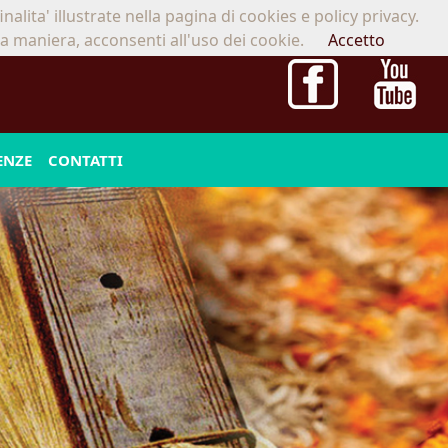
alita' illustrate nella pagina di cookies e policy privacy.
06.86801230
-
333.5272435
atharva-veda@libero.it
 maniera, acconsenti all'uso dei cookie.
Accetto
ENZE
CONTATTI