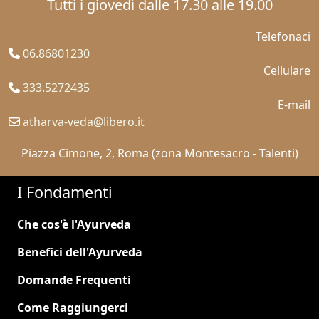
Tutti i giovedì dalle 17.30 alle 19.00
Telefonaci
06.86801230
Cellulare
333.5272435
E-mail
atharva-veda@libero.it
Piazza Cimone, 2, Roma (zona Montesacro - Talenti)
I Fondamenti
Che cos'è l'Ayurveda
Benefici dell'Ayurveda
Domande Frequenti
Come Raggiungerci