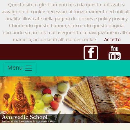
Questo sito o gli strumenti terzi da questo utilizzati si
06.86801230
-
333.5272435
atharva-
avvalgono di cookie necessari al funzionamento ed utili all
veda@libero.it
finalita' illustrate nella pagina di cookies e policy privacy.
Chiudendo questo banner, scorrendo questa pagina,
cliccando su un link o proseguendo la navigazione in altr
maniera, acconsenti all'uso dei cookie.
Accetto
Menu